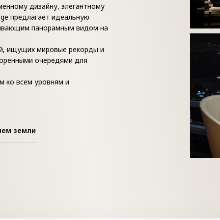
менному дизайну, элегантному
nge предлагает идеальную
тывающим панорамным видом на
ей, ищущих мировые рекорды и
коренными очередями для
ом ко всем уровням и
нем земли