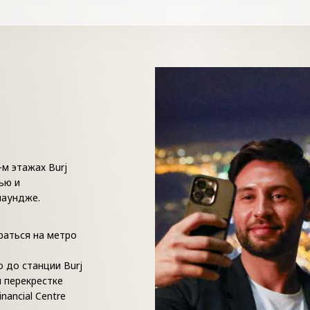
-м этажах Burj
ью и
лаундже.
раться на метро
o до станции Burj
м перекрестке
nancial Centre