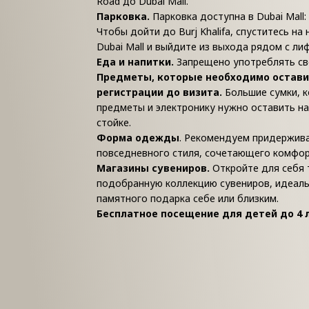
Road до Dubai Mall.
Парковка.
Парковка доступна в Dubai Mall: 
Чтобы дойти до Burj Khalifa, спуститесь на
Dubai Mall и выйдите из выхода рядом с лифт
Еда и напитки.
Запрещено употреблять сво
Предметы, которые необходимо остави
регистрации до визита.
Большие сумки, к
предметы и электронику нужно оставить н
стойке.
Форма одежды
. Рекомендуем придержива
повседневного стиля, сочетающего комфор
Магазины сувениров.
Откройте для себя
подобранную коллекцию сувениров, идеал
памятного подарка себе или близким.
Бесплатное посещение для детей до 4 