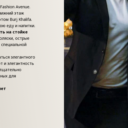
Fashion Avenue.
 нижний этаж
ом Burj Khalifa.
ю еду и напитки.
ть на стойке
оляски, острые
а специальной
ться элегантного
т и элегантность
 тщательно
ьных для
лет