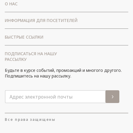
О НАС
Emaar Развлечения
ИНФОРМАЦИЯ ДЛЯ ПОСЕТИТЕЛЕЙ
Дочерние компании Emaar
Как добраться
БЫСТРЫЕ ССЫЛКИ
Часто задаваемые вопросы
Условия и положения
ПОДПИСАТЬСЯ НА НАШУ
политика конфиденциальности
РАССЫЛКУ
Политика использования файлов cookie
Будьте в курсе событий, промоакций и многого другого.
Карта сайта
Подпишитесь на нашу рассылку.
Все права защищены